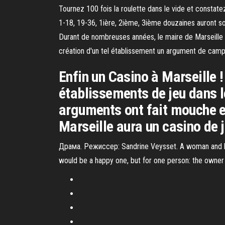
Tournez 100 fois la roulette dans le vide et constatez
1-18, 19-36, 1ière, 2ième, 3ième douzaines auront sor
Durant de nombreuses années, le maire de Marseille Jea
création d'un tel établissement un argument de campagn
Enfin un Casino à Marseille !
établissements de jeu dans l
arguments ont fait mouche et 
Marseille aura un casino de j
Драма. Режиссер: Sandrine Veysset. A woman and her 
would be a happy one, but for one person: the owner o