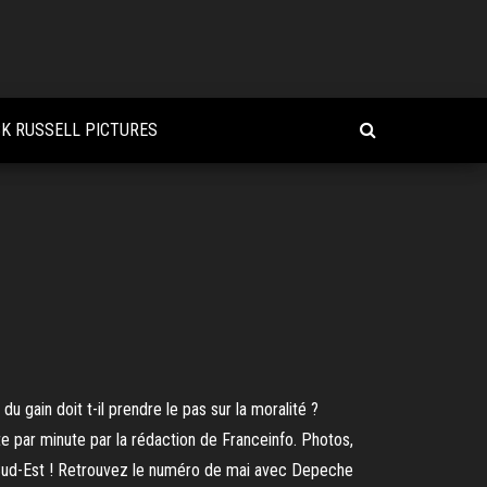
K RUSSELL PICTURES
du gain doit t-il prendre le pas sur la moralité ?
te par minute par la rédaction de Franceinfo. Photos,
 Sud-Est ! Retrouvez le numéro de mai avec Depeche