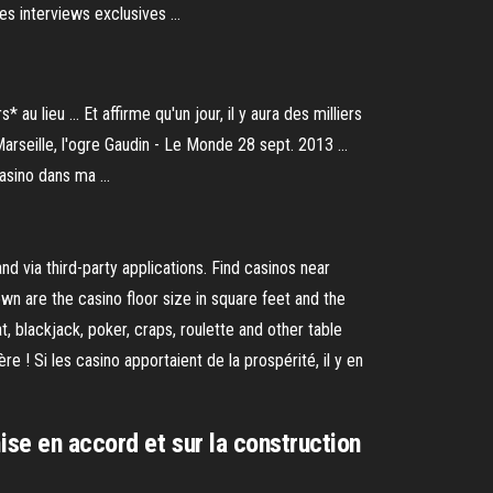
les interviews exclusives …
 lieu ... Et affirme qu'un jour, il y aura des milliers
Marseille, l'ogre Gaudin - Le Monde 28 sept. 2013 ...
casino dans ma ...
d via third-party applications. Find casinos near
wn are the casino floor size in square feet and the
, blackjack, poker, craps, roulette and other table
 ! Si les casino apportaient de la prospérité, il y en
ise en accord et sur la construction