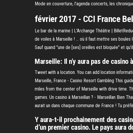
Mode en couverture, l’agenda concerts, les chronique
février 2017 - CCI France Be
Le bar de la marine | L'Archange Théâtre | BilletReduc
de voiles à Marseille ! ... où il faut mettre ses boule
Sauf quand "une de [ses] oreilles est bloquée" et qu'il 
Marseille: Il n'y aura pas de casino 
Tweet with a location. You can add location informati
Marseille, France - Casino Resort Gambling This guide
miles from the center of Marseille with drive time. T
games. Un casino à Marseillan ? - Marseillan Bien Thau
aurait un dans chaque commune de France ! Tu préfèr
Y aura-t-il prochainement des casino
d’un premier casino. Le pays aura do