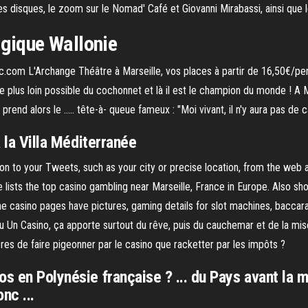
s disques, le zoom sur le Nomad' Café et Giovanni Mirabassi, ainsi que 
lgique Wallonie
.com L'Archange Théâtre à Marseille, vos places à partir de 16,50€/pers* au
s le plus loin possible du cochonnet et là il est le champion du monde ! A 
prend alors le ..... tête-à- queue fameux : "Moi vivant, il n'y aura pas de 
à la Villa Méditerranée
on to your Tweets, such as your city or precise location, from the web an
 lists the top casino gambling near Marseille, France in Europe. Also sho
he casino pages have pictures, gaming details for slot machines, baccarat
 Un Casino, ça apporte surtout du rêve, puis du cauchemar et de la misère
es de faire pigeonner par le casino que racketter par les impôts ?
s en Polynésie française ? ... du Pays avant la m
nc ...