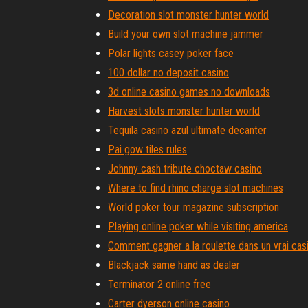
Decoration slot monster hunter world
Build your own slot machine jammer
Polar lights casey poker face
100 dollar no deposit casino
3d online casino games no downloads
Harvest slots monster hunter world
Tequila casino azul ultimate decanter
Pai gow tiles rules
Johnny cash tribute choctaw casino
Where to find rhino charge slot machines
World poker tour magazine subscription
Playing online poker while visiting america
Comment gagner a la roulette dans un vrai cas
Blackjack same hand as dealer
Terminator 2 online free
Carter dyerson online casino